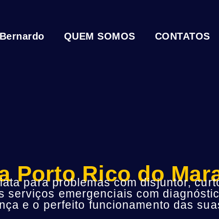
 Bernardo
QUEM SOMOS
CONTATOS
sta Porto Rico do Ma
ta para problemas com disjuntor, curto
s serviços emergenciais com diagnóstic
ça e o perfeito funcionamento das suas 