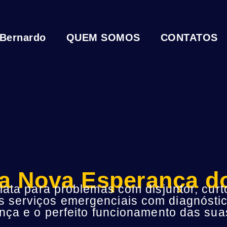
 Bernardo
QUEM SOMOS
CONTATOS
sta Nova Esperança do
ta para problemas com disjuntor, curto
s serviços emergenciais com diagnóstic
ça e o perfeito funcionamento das suas 