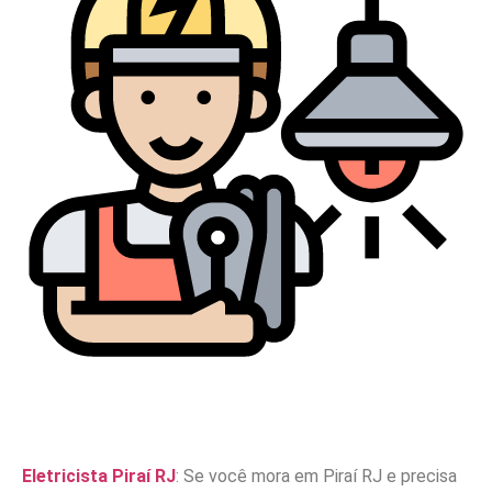
Eletricista Piraí RJ
: Se você mora em Piraí RJ e precisa