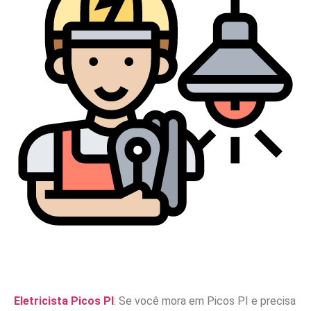
Eletricista Picos PI
: Se você mora em Picos PI e precisa