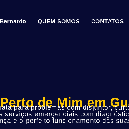
 Bernardo
QUEM SOMOS
CONTATOS
a Perto de Mim em G
ta para problemas com disjuntor, curto
s serviços emergenciais com diagnóstic
ça e o perfeito funcionamento das suas 