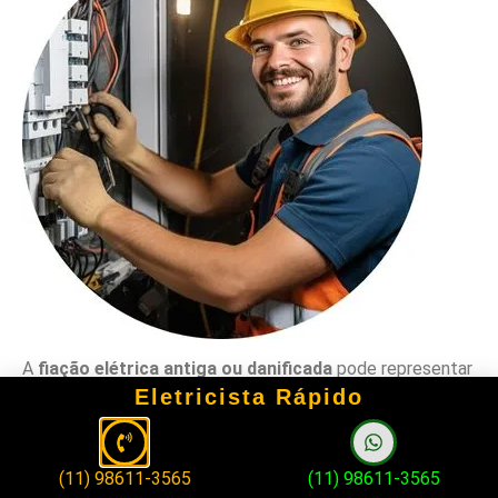
A
fiação elétrica antiga ou danificada
pode representar
um grande risco para sua segurança e para o
Eletricista Rápido
funcionamento de seus equipamentos.
Realizo a
troca completa da fiação elétrica em Cotia
(11) 98611-3565
(11) 98611-3565
SP
, garantindo que todo o sistema esteja dentro dos