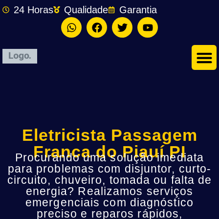
24 Horas
Qualidade
Garantia
Eletricista Passagem
Franca do Piauí PI
Procurando uma solução imediata
para problemas com disjuntor, curto-
circuito, chuveiro, tomada ou falta de
energia? Realizamos serviços
emergenciais com diagnóstico
preciso e reparos rápidos,