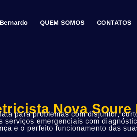
 Bernardo
QUEM SOMOS
CONTATOS
etricista Nova Soure
ta para problemas com disjuntor, curto
s serviços emergenciais com diagnóstic
ça e o perfeito funcionamento das suas 