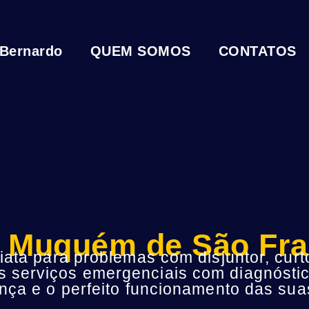
 Bernardo
QUEM SOMOS
CONTATOS
ta Muquém de São Fr
ta para problemas com disjuntor, curto
s serviços emergenciais com diagnóstic
ça e o perfeito funcionamento das suas 