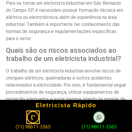
Para se tornar um eletricista industrial em São Bernardo
do Campo SP, é necessário possuir formação técnica em
elétrica ou eletrotécnica, além de experiência na área
industrial. Também é importante ter conhecimento das
normas de segurança e regulamentações específicas
para o setor.
Quais são os riscos associados ao
trabalho de um eletricista industrial?
O trabalho de um eletricista industrial envolve riscos de
choques elétricos, queimaduras e outros acidentes
relacionados à eletricidade. Por isso, é fundamental seguir
procedimentos de segurança, utilizar equipamentos de
proteção adequados e estar sempre atento às normas de
Eletricista Rápido
segurança.
Como encontrar um eletricista
industrial em São Bernardo do Campo
(11) 98611-3565
(11) 98611-3565