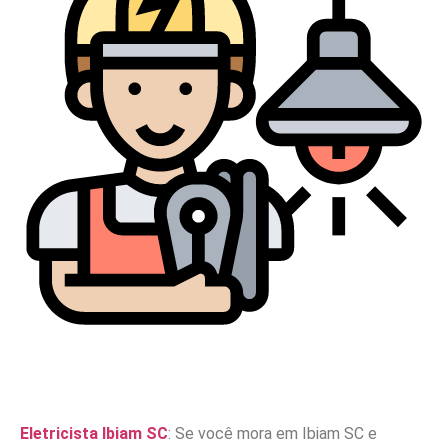
Eletricista Ibiam SC
: Se você mora em Ibiam SC e