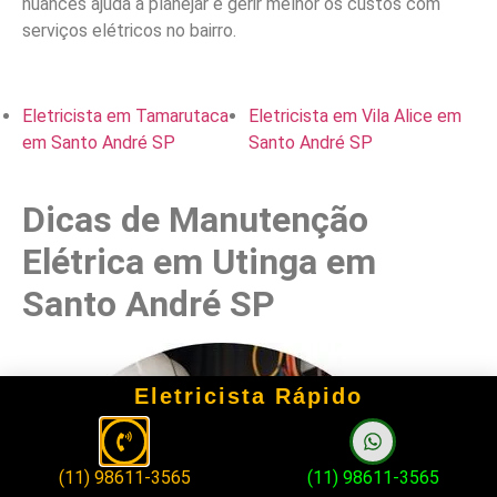
nuances ajuda a planejar e gerir melhor os custos com
serviços elétricos no bairro.
Eletricista em Tamarutaca
Eletricista em Vila Alice em
em Santo André SP
Santo André SP
Dicas de Manutenção
Elétrica em Utinga em
Santo André SP
Eletricista Rápido
(11) 98611-3565
(11) 98611-3565