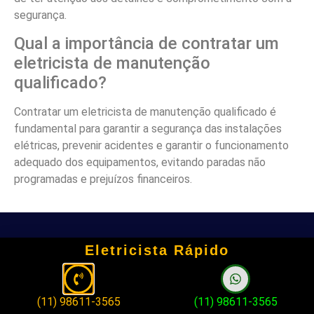
segurança.
Qual a importância de contratar um
eletricista de manutenção
qualificado?
Contratar um eletricista de manutenção qualificado é
fundamental para garantir a segurança das instalações
elétricas, prevenir acidentes e garantir o funcionamento
adequado dos equipamentos, evitando paradas não
programadas e prejuízos financeiros.
Eletricista Rápido
Posts Recentes
Eletricista para Troca de Disjuntor em São Bernardo
(11) 98611-3565
(11) 98611-3565
do Campo