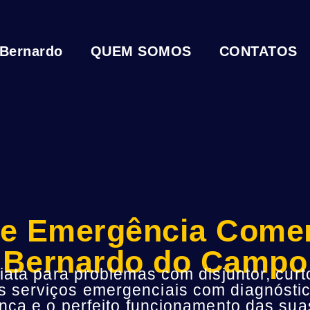
 Bernardo
QUEM SOMOS
CONTATOS
 de Emergência Come
Bernardo do Campo
ta para problemas com disjuntor, curto
s serviços emergenciais com diagnóstic
ça e o perfeito funcionamento das suas 