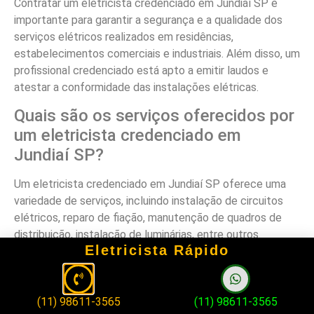
Contratar um eletricista credenciado em Jundiaí SP é
importante para garantir a segurança e a qualidade dos
serviços elétricos realizados em residências,
estabelecimentos comerciais e industriais. Além disso, um
profissional credenciado está apto a emitir laudos e
atestar a conformidade das instalações elétricas.
Quais são os serviços oferecidos por
um eletricista credenciado em
Jundiaí SP?
Um eletricista credenciado em Jundiaí SP oferece uma
variedade de serviços, incluindo instalação de circuitos
elétricos, reparo de fiação, manutenção de quadros de
distribuição, instalação de luminárias, entre outros.
Eletricista Rápido
Como verificar a credencial de um
eletricista em Jundiaí SP?
(11) 98611-3565
(11) 98611-3565
Para verificar a credencial de um eletricista em Jundiaí SP,