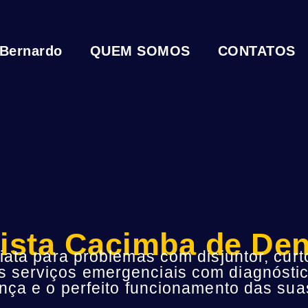
 Bernardo
QUEM SOMOS
CONTATOS
cista Cacimba de De
ta para problemas com disjuntor, curto
s serviços emergenciais com diagnóstic
ça e o perfeito funcionamento das suas 