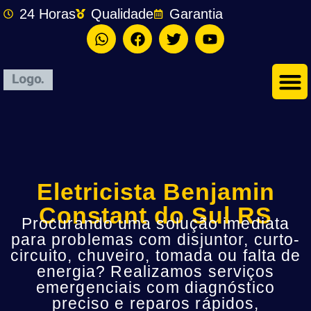
24 Horas
Qualidade
Garantia
Eletricista Benjamin
Constant do Sul RS
Procurando uma solução imediata
para problemas com disjuntor, curto-
circuito, chuveiro, tomada ou falta de
energia? Realizamos serviços
emergenciais com diagnóstico
preciso e reparos rápidos,